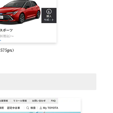
ト
75px）