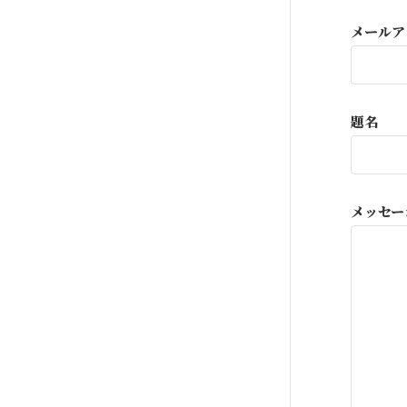
メールア
題名
メッセー