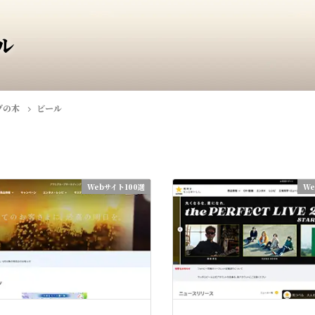
ル
ブの木
ビール
Webサイト100選
We