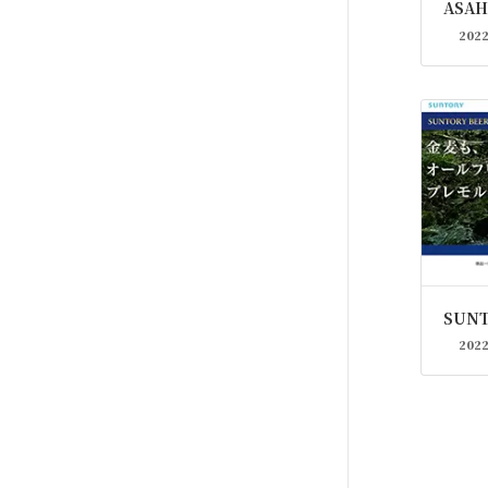
ASAH
202
SUNT
202