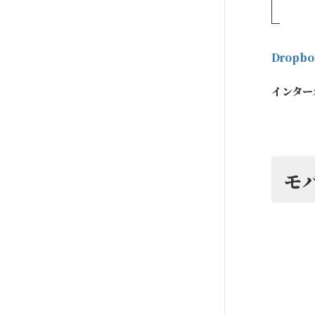
Dropbo
インター
モ