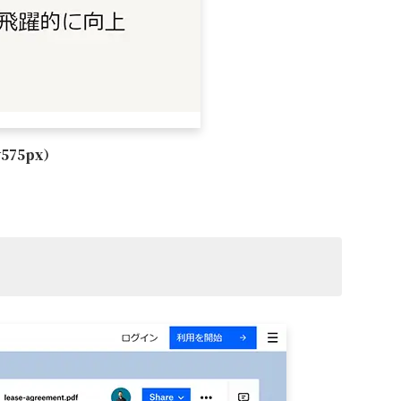
75px）